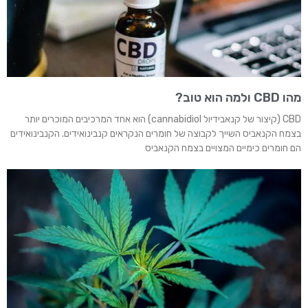
מהו CBD ולמה הוא טוב?
CBD (קיצור של קנאבידיול cannabidiol) הוא אחד המרכיבים המוכרים יותר
בצמח הקנאביס השייך לקבוצה של חומרים הנקראים קנבינואידים. הקנבינואידים
הם חומרים כימיים המצויים בצמח הקנאביס