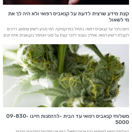
קצת מידע שרצית לדעת על קנאביס רפואי ולא היה לך את
מי לשאול
היום נדבר על קנאביס רפואי. נתחיל בפרקטיקה. למי מגיע רישיון שימוש, דרכים
לקבלת רישיון רפואי, ואח״כ נעבור לדבר קצת על סוגי הטיפול בקנאביס. איזה זנים
משלוחי קנאביס רפואי עד הבית -להזמנות חייגו 09-830-
5000
קיבלתם רישיון לשימוש בקנאביס רפואי? כיום אנו מודעים ליתרונות הרבים