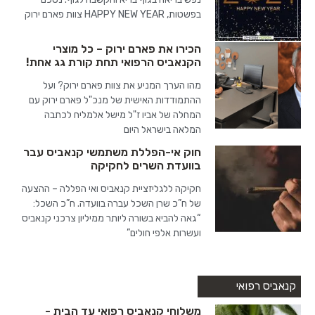
בפשטות, HAPPY NEW YEAR צוות פארם ירוק
הכירו את פארם ירוק – כל מוצרי
הקנאביס הרפואי תחת קורת גג אחת!
מהו הערך המניע את צוות פארם ירוק? ועל
ההתמודדות האישית של מנכ"ל פארם ירוק עם
המחלה של אביו ז"ל מישל אלמליח לכתבה
המלאה בישראל היום
חוק אי-הפללת משתמשי קנאביס עבר
בוועדת השרים לחקיקה
חקיקה ללגליזציית קנאביס ואי הפללה – ההצעה
של ח”כ שרן השכל עברה בוועדה. ח”כ השכל:
“גאה להביא בשורה ליותר ממיליון צרכני קנאביס
ועשרות אלפי חולים”
קנאביס רפואי
משלוחי קנאביס רפואי עד הבית -