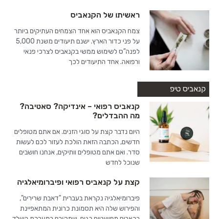
ראשיתו של הקנאביס
צמח הקנאביס הוא אחד הצמחים העתיקים ביותר
על פני כדור הארץ. ישנם תיעודים משנת 5,000
לפנה”ס לשימוש ממשי בקנאביס לצרכי פנאי
ורפואה. אחד התיעודים לכך
קנאביס טיפ
קנאביס רפואי – אינדיקה? סאטיבה?
מה ההבדלים?
היום נדבר קצת על סוגי הזנים. אם אתם מטופלים
חדשים, הכתבה הזאת הולכת לעזור לכם לעשות
סדר. ואם אתם מטופלים וותיקים, אנחנו חושבים
שנוכל לחדש
קצת על קנאביס רפואי ופיברומיאלגיה
פיברומיאלגיה נקראת בעברית "דאבת שרירים",
והפירוש שלה היא תסמונת כרונית המתאפיינת
בכאבים מפושטים בגוף, שמקורם במערכת השלד