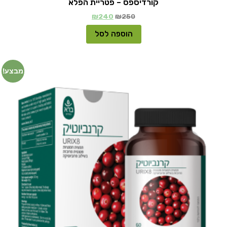
קורדיספס – פטריית הפלא
₪
240
₪
250
הוספה לסל
מבצע!