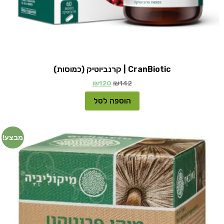
CranBiotic | קרנביוטיק (כמוסות)
₪
120
₪
142
הוספה לסל
מבצע!