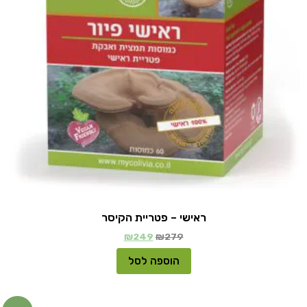
ראישי – פטריית הקיסר
₪
249
₪
279
הוספה לסל