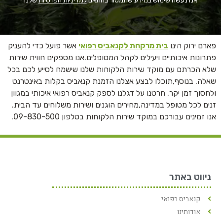
אנו נעשה שימוש במידע שתמסור בהתאם
למדיניות הפרטיות
שלנו
פארם ירוק הינו
בית מרקחת לקנאביס רפואי
אשר פועל כדי להעניק
פתרונות איכותיים ויעילים לקהל המטופלים.אנו מספקים חווית שירות
שלא הכרתם עם מוקד שירות הלקוחות שלנו שישמח לסייע לכם בכל
שאלה. בנוסף,תוכלו לבצע אצלנו הזמנת קנאביס בקלות באינטרנט
ולחסוך זמן יקר. חרטנו על דגלנו לספק קנאביס רפואי איכותי במגוון
זנים לכל מטופל במדינה,מחירים הוגנים ושירות משלוחים עד הבית.
אנו זמינים עבורכם במוקד שירות הלקוחות בטלפון 09-830-500.
ניווט באתר
קנאביס רפואי
אודותינו