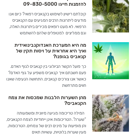
להזמנות חייגו 09-830-5000
קיבלתם רישיון לשימוש בקנאביס רפואי? כיום אנו
מודעים ליתרונות הרבים המגיעים עם הקנאביס
הרפואי. לא מעט רופאים מכירים ביתרונות האלה,
וגם ממליצים למטופלים שלהם להשתמש
מה היא המערכת האנדוקנבינואידית
ואיך היא אחראית על ויסות תקין של
קנאביס בגופנו?
כך פועל הקשר הביולוגי בין קנאביס לגוף האדם.
פעם חשבתם איך קנאביס משפיע על גוף האדם?
כאשר אנו צורכים קנאביס, התחושה הנעימה שאנו
חווים מתרחשת
מהן השערות הלבנות שמכסות את צמח
הקנאביס?
המילה טריכומה מגיעה מיוונית ומשמעותה
“שערה”. הטריכומות אינן ייחודיות לצמח הקנאביס,
והן מופיעות על מינים רבים של צמחים. הטרכומות,
מעין שערות בלוטיות, עשויות תאים