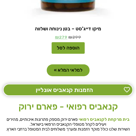
מיקו דייג’סט – בטן נינוחה ושלווה
₪
279
₪
299
הוספה לסל
למלאי המלא »
הזמנות קנאביס אונליין
קנאביס רפואי - פארם ירוק
בית מרקחת לקנאביס רפואי
פארם ירוק מספק פתרונות איכותיים, מהירים
ויעילים לקהל מטופלי הקנאביס הרפואי בישראל.
השירות שלנו כולל מוקד הזמנות ומערך משלוחים לבית המטופל ברחבי הארץ.