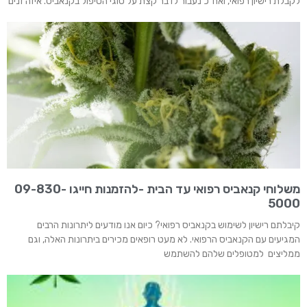
לקבלת רישיון רפואי, ואח״כ נעבור לדבר קצת על סוגי הטיפול בקנאביס. איזה זנים
משלוחי קנאביס רפואי עד הבית -להזמנות חייגו 09-830-
5000
קיבלתם רישיון לשימוש בקנאביס רפואי? כיום אנו מודעים ליתרונות הרבים
המגיעים עם הקנאביס הרפואי. לא מעט רופאים מכירים ביתרונות האלה, וגם
ממליצים למטופלים שלהם להשתמש