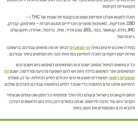
הקטגוריות הקיימות
תוכלו למצוא אצלנו תפרחות ושמנים בקטגוריות שונות של THC ו –
CBD, אינדיקות , סאטיבות ומוצרים היברידיים ממגוון חברות – פארמוקן, קנדוק,
IMC, בזלת, קנאשור, בטר, BOL, טבע אדיר, שיח, גרינמד, אורורה, תיקון עולם
,ו יוניבו ועוד.
במידה ואינכם יודעים באילו
זני קנאביס
לבחור או מה מתאים עבורכם, ברשותנו
שירות ייעוץ רוקחי ובו תוכלו להתייעץ בפרטיות לגבי הזן המתאים ביותר עבורכם .
כל זן מתאים לטיפול מסוים, ישנם זנים המתאימים לשימוש ביום וישנם זנים
המתאימים יותר לשימוש בלילה היות ויש להם השפעה מרגיעה ומרדימה, ישנם
זני
קנאביס רפואי
המעוררים תאבון או זנים היכולים לסייע לבחילות. על כן, מומלץ
להתייעץ איתנו טרם ההזמנה כדי שנוכל לסייע בהתאמה עבורכם ולצרכים שלכם.
תחום הקנאביס בישראל ובעולם כולו הולך ומתפתח כל הזמן ואנו צופים שבעתיד
הקרוב יגיעו עוד הרבה חידושים. אנחנו בפארם ירוק נהיה כאן הראשונים לעדכן
ולהביא לכם המטופלים את הטוב ביותר.