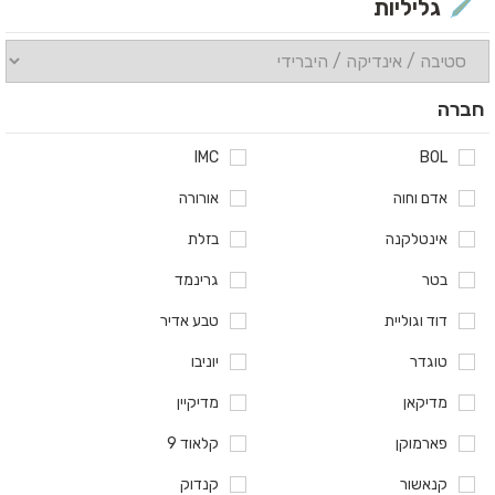
גליליות
חברה
IMC
BOL
אדם וחוה
אורורה
אינטלקנה
בזלת
בטר
גרינמד
דוד וגוליית
טבע אדיר
טוגדר
יוניבו
מדיקאן
מדיקיין
פארמוקן
קלאוד 9
קנאשור
קנדוק