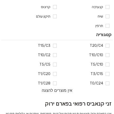
קנערבה
קרונוס
שיח
תיקון עולם
תרפין
קטגוריה
T15/C3
T20/C4
T10/C2
T10/C10
T5/C5
T5/C10
T1/C20
T3/C15
T1/C28
T0/C24
אין מוצרים להצגה
זני קנאביס רפואי בפארם ירוק
אנו בפארם ירוק מציעים מגוון מקיף של זנים, תפרחות, שמנים או גליליות ממגוון