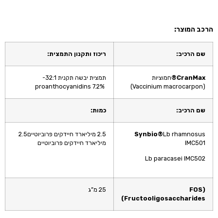
הרכב המוצר:
שם הרכיב:
ריכוז ותקנון התמצית:
CranMax
®
חמוציות
תמצית יבשה תקנית
32:1-
proanthocyanidins 7.2%
(Vaccinium macrocarpon)
שם הרכיב:
כמות:
Lb rhamnosus
®
Synbio
2.5 מיליארד חיידקים פרוביוטיים2.5
IMC501
מיליארד חיידקים פרוביוטיים
Lb paracasei IMC502
FOS)
25 מ”ג
Fructooligosaccharides)