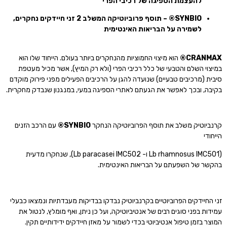
להעצמת הספיגה של רכיבי הפרי
SYNBIO
®
– תוסף פרוביוטיקה המשלב 2 זני חיידקים נחקרים,
לשמירה על הבריאות האינטימית
CRANMAX®
הוא מיצוי החמוציות מהנחקרים ביותר בעולם. הייחוד שלו הוא
במיצוי השלם והטבעי של כלל רכיבי הפרי (ולא רק המיץ), אשר מכיל מעטפת
סיבית (מרכיבים טבעיים) שנועדה להגן על הרכיבים הפעילים מפני פירוק מוקדם
בקיבה, ובכך לאפשר את הגעתם לאתרי הספיגה במעי, במנגנון שנבדק מחקרית.
קרנביוטיק משלב את תוסף הפרוביוטיקה הנחקר
SYNBIO®
עם הרכב הזנים
הייחודי
(Lb rhamnosus IMC501 ו- Lb paracasei IMC502), שנחקרו מדעית
בהקשר של השפעתם על הבריאות האינטימית.
זני החיידקים הפרוביוטיים בקרנביוטיק נבדקו בבדיקות מעבדתיות ונמצאו כבעלי
עמידות בפני סוגים רבים של אנטיביוטיקה, ועל כן ניתן, ואף מומלץ, לנטול את
המוצר בזמן טיפול אנטיביוטי בכדי לשמור על מאזן חיידקים ידידותיים תקין.