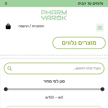
שלוחים עד הבית
משלוח
התחברות / הרשמה
מוצרים נלווים
סנן לפי מחיר
₪
100
—
₪
0