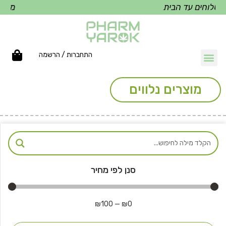
שלוחים עד הבית
משלוח
התחברות / הרשמה
מוצרים נלווים
סנן לפי מחיר
₪
100
—
₪
0