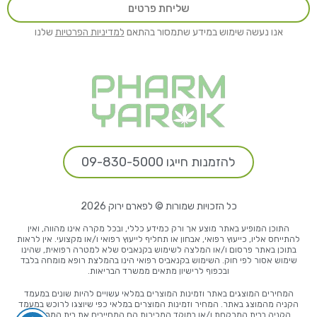
שליחת פרטים
אנו נעשה שימוש במידע שתמסור בהתאם
למדיניות הפרטיות
שלנו
להזמנות חייגו 09-830-5000
כל הזכויות שמורות © לפארם ירוק 2026
התוכן המופיע באתר מוצע אך ורק כמידע כללי, ובכל מקרה אינו מהווה, ואין
להתייחס אליו, כייעוץ רפואי, אבחון או תחליף לייעוץ רפואי ו/או מקצועי. אין לראות
בתוכן באתר פרסום ו/או המלצה לשימוש בקנאביס שלא למטרה רפואית, שהינו
שימוש אסור לפי חוק. השימוש בקנאביס רפואי הינו בהמלצת רופא מומחה בלבד
ובכפוף לרישיון מתאים ממשרד הבריאות.
המחירים המוצגים באתר וזמינות המוצרים במלאי עשויים להיות שונים במעמד
הקניה מהמוצג באתר. המחיר וזמינות המוצרים במלאי כפי שיוצגו לרוכש במעמד
הקניה בבית המרקחת ו/או במוקד המכירות הם המחייבים את בית המרקחת.