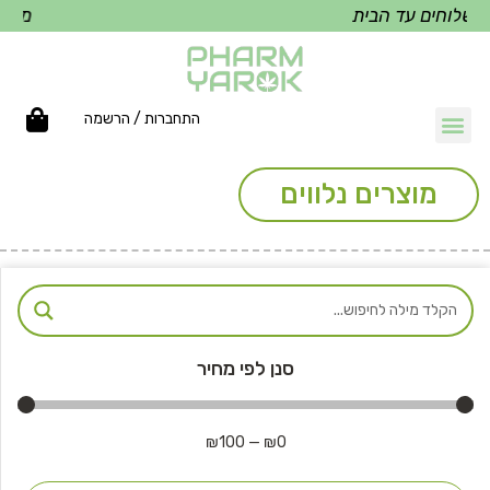
שלוחים עד הבית
משלוח
התחברות / הרשמה
מוצרים נלווים
סנן לפי מחיר
₪
100
—
₪
0