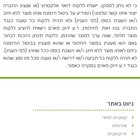
כי לא ניתן לספקו, יישלח ללקוח דואר אלקטרוני (או שנציג החברה
ייצור איתו קשר טלפוני) המודיע על ביטול הזמנת אותו מוצר ללא חיוב
ו/או השבת כספו (לפי העניין) ולא תהיה ללקוח כל טענה כנגד
החברה בגין זאת. לחילופין, ר.ע ירוק פארם רשאית להציע ללקוח
מוצר חלופי, שווה ערך למוצר שהוזמן. ללקוח תינתן הזכות לבחור
באם הוא מעוניין במוצר החלופי או שהוא מעוניין בביטול ההזמנה
ביחס לאותו מוצר ללא חיוב ו/או השבת כספו ככל שחויב (לפי העניין).
לא תהיה ללקוח כל תביעה ו/או דרישה ו/או טענה מכל מין וסוג שהוא
כנגד ר.ע ירוק פארם במקרה כאמור.
ניווט באתר
קנאביס רפואי
אודותינו
זני קנאביס