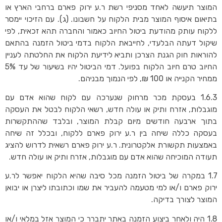
המוצר תיעשה לאחד מסניפי רשת ר.ע ירוק פארם ברחבי הארץ או
בתיאום איסוף המוצר מבית הלקוח על חשבונו. (ג). עם הזיכוי יימסר
ללקוח עותק מהודעת ביטול החיוב כאמור והחברה תהא זכאית, לפי
שיקול דעתה הבלעדי, לחייבאת הלקוח בדמי ביטול הזמנה בהתאם
להוראות חוק הגנת הצרכן ותביא לידיעת הלקוח את החלטתה לעניין
החיוב טרם חיוב הלקוח בפועל. דמי הביטול יהיו בשיעור של עד 5%
ממחיר הקנייה או 100 ₪, לפי הנמוך מבניהם.
1.6.3 בעסקת מכר מרחוק שנערכה עם לקוח שהוא אדם עם
מוגבלות, אזרח ותיק או עולה חדש, רשאי הלקוח לבטל את העסקה
בתוך ארבעה חודשים מיום קבלת המוצר, ובלבד שההתקשרות
בעסקה כללה שיחה בין ר.ע ירוק פארם ללקוח, ובכלל זה שיחה
באמצעות תקשורת אלקטרונית. ר.ע ירוק פארם רשאית לדרוש להציג
תעודה המוכיחה שהוא אדם עם מוגבלות, אזרח ותיק או עולה חדש.
1.7 במקרה של ביטול הזמנה מכל סיבה שהיא הלקוח יאפשר לר.ע
ירוק פארם ו/או למי מטעמה להעביר את שמו וכתובתו ליצרן או יבואן
המוצר לצורך בדיקה.
1.8 היה ולאחר ביצוע הזמנה באתר יתברר כי המוצר אזל במלאי ו/או